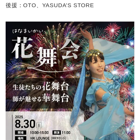
後援：OTO、YASUDA’S STORE